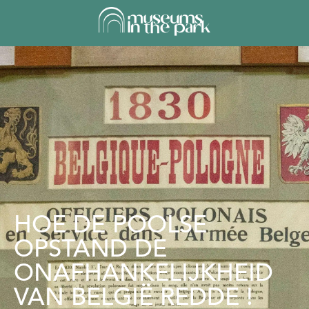
HOE DE POOLSE
OPSTAND DE
ONAFHANKELIJKHEID
VAN BELGIË REDDE !