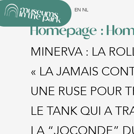
EN
NL
Homepage :
Hom
MINERVA : LA RO
« LA JAMAIS CON
UNE RUSE POUR T
LE TANK QUI A TR
LA “JOCONDE” D