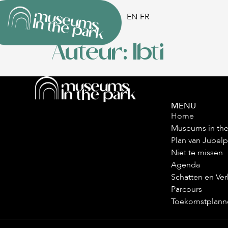
EN
FR
Auteur:
Ibti
MENU
Home
Museums in the
Plan van Jubelp
Niet te missen
Agenda
Schatten en Ver
Parcours
Toekomstplann