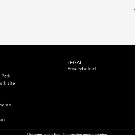
LEGAL
Privacybeleid
 Park
ark site
halen
en
Museums In the Park. Alle rechten voorbehouden.