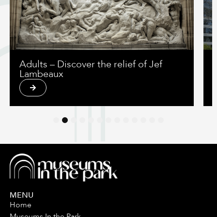
Adults – Discover the relief of Jef
Lambeaux
1
2
3
4
5
6
7
8
9
10
11
12
13
MENU
Home
Museums In the Park