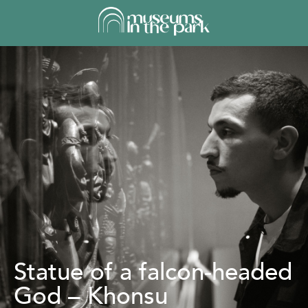
Statue of a falcon-headed
God – Khonsu