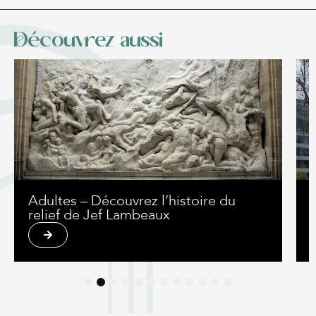
Découvrez aussi
Adultes – Découvrez l’histoire du
relief de Jef Lambeaux
1
2
3
4
5
6
7
8
9
10
11
12